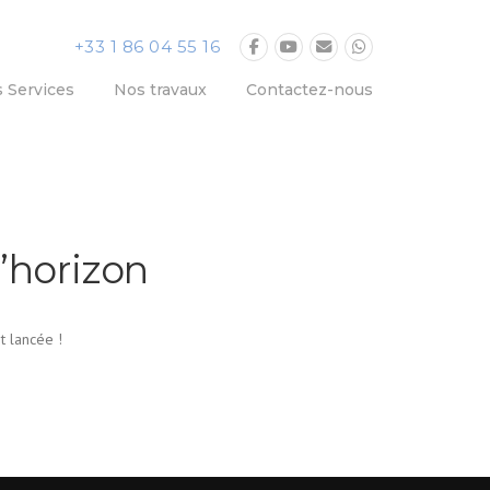
+33 1 86 04 55 16
 Services
Nos travaux
Contactez-nous
’horizon
t lancée !