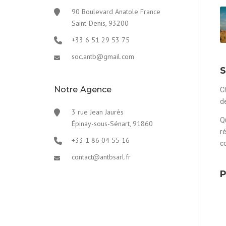
90 Boulevard Anatole France
Saint-Denis, 93200
+33 6 51 29 53 75
soc.antb@gmail.com
S
Notre Agence
C
d
3 rue Jean Jaurès
Q
Épinay-sous-Sénart, 91860
r
+33 1 86 04 55 16
c
contact@antbsarl.fr
P