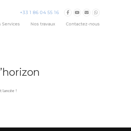
+33 1 86 04 55 16
 Services
Nos travaux
Contactez-nous
’horizon
t lancée !